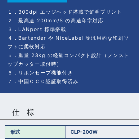
１．300dpi エッジヘッド搭載で鮮明プリント
２．最高速 200mm/S の高速印字対応
３．LANport 標準搭載
４．Bartender や NiceLabel 等汎用的な印刷ソ
フトに柔軟対応
５．重量 23kg の軽量コンパクト設計（ノンスト
ップカッター取付時）
６．リボンセーブ機能付き
７．中国ＣＣＣ認証取得済み
仕 様
形式
CLP-200W